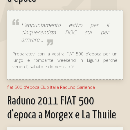
L'appuntamento estivo per il
cinquecentista DOC sta per
arrivare...
Preparatevi con la vostra FIAT 500 d'epoca per un
lungo e rombante weekend in Liguria perchè
venerdì, sabato e domenica c'è...
fiat 500 d'epoca Club Italia Raduno Garlenda
Raduno 2011 FIAT 500
d'epoca a Morgex e La Thuile