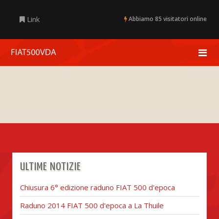
Link
Abbiamo 85 visitatori online
ULTIME NOTIZIE
Chiusura 6° edizione raduno FIAT 500 d'epoca
Raduno 2014 FIAT 500 d'epoca a La Thuile