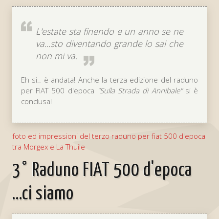
L'estate sta finendo e un anno se ne
va...sto diventando grande lo sai che
non mi va.
Eh si.. è andata! Anche la terza edizione del raduno
per FIAT 500 d'epoca
Sulla Strada di Annibale
si è
conclusa!
foto ed impressioni del terzo raduno per fiat 500 d'epoca
tra Morgex e La Thuile
3° Raduno FIAT 500 d'epoca
...ci siamo