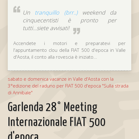
Un
tranquillo (brr..)
weekend da
cinquecentisti è pronto per
tutti...siete avvisati!
Accendete i motori e preparatevi per
l'appuntamento clou della FIAT 500 d'epoca in Valle
d'Aosta, il conto alla rovescia è iniziato...
sabato e domenica vacanze in Valle d'Aosta con la
3°edizione del raduno per FIAT 500 d'epoca "Sulla strada
di Annibale"
Garlenda 28° Meeting
Internazionale FIAT 500
d'epoca